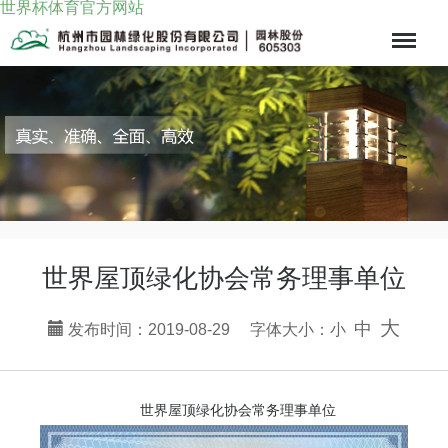
世界杯体育官方网站
Menu
世界屋顶绿化协会常务理事单位
大
中
发布时间：2019-08-29 字体大小：
小
世界屋顶绿化协会常务理事单位