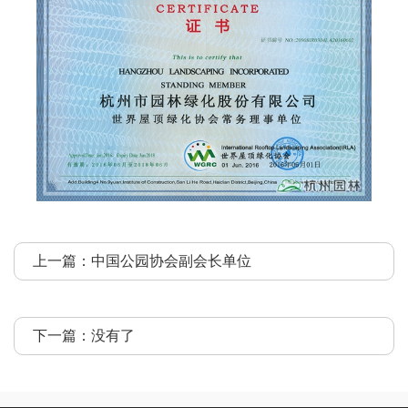
上一篇：
中国公园协会副会长单位
下一篇：没有了