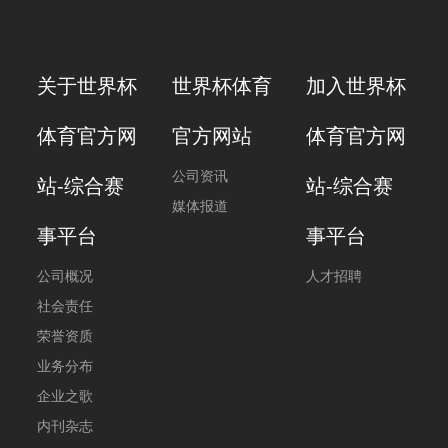
关于世界杯
世界杯体育
加入世界杯
体育官方网
官方网站
体育官方网
公司资讯
站-综合赛
站-综合赛
媒体报道
事平台
事平台
公司概况
人才招聘
社会责任
荣誉资质
业务分布
企业之歌
内刊杂志