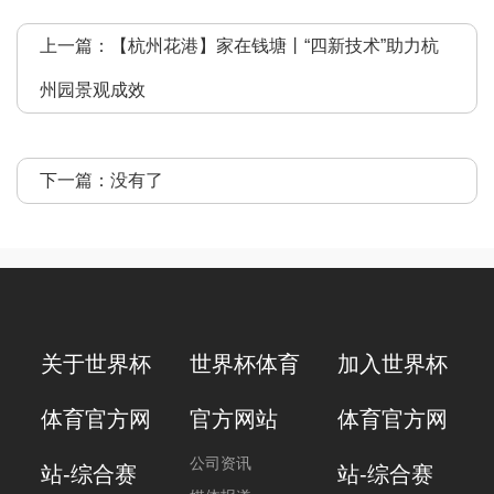
上一篇：
【杭州花港】家在钱塘丨“四新技术”助力杭
州园景观成效
下一篇：没有了
关于世界杯
世界杯体育
加入世界杯
体育官方网
官方网站
体育官方网
公司资讯
站-综合赛
站-综合赛