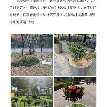
我爱杭州，奉献亚运，杭州亚运会的脚步越来越近，为
了以更好的生态环境，更优的精神风貌迎接亚运，恰值3.12
植树节，四季青街道江锦社区开展了“植树造林美家园 增绿
添彩迎亚运”活动。