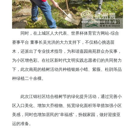
同时，在上城区人大代表、世界杯体育官方网站-综合
赛事平台 董事长吴光洪的大力支持下，不仅精心挑选苗
木，还派出了专业技术指导，为和谐嘉园南苑群众办实事，
为小区增色彩。在社区新时代文明实践志愿者们的共同努力
下，此次南苑的植树活动共种植银姬小蜡、紫薇、杜鹃等品
种绿植二十余棵。
此次江锦社区结合植树节的绿化提升活动，通过完善小
区入口美化、增加大乔植物、拓宽绿化面积等举措加强小区
美感，同时也增加居民的“幸福感”，扮靓家园，做好迎接亚
运的准备。