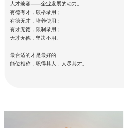
人才兼容——企业发展的动力。
有德有才，破格录用；
有德无才，培养使用；
有才无德，限制录用；
无才无德，坚决不用。
最合适的才是最好的
能位相称，职得其人，人尽其才。