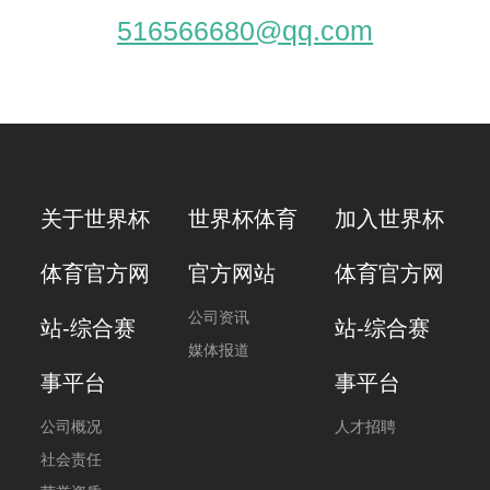
516566680@qq.com
关于世界杯
世界杯体育
加入世界杯
体育官方网
官方网站
体育官方网
公司资讯
站-综合赛
站-综合赛
媒体报道
事平台
事平台
公司概况
人才招聘
社会责任