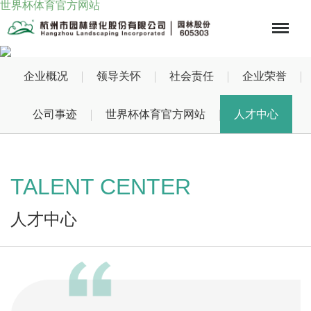
世界杯体育官方网站
Menu
企业概况
领导关怀
社会责任
企业荣誉
公司事迹
世界杯体育官方网站
人才中心
TALENT CENTER
人才中心