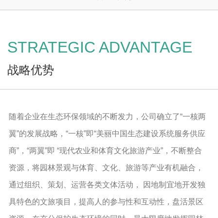
STRATEGIC ADVANTAGE
战略优势
随着企业在生态环保领域的不断发力，公司确立了“一核两
翼”的发展战略，“一核”即“美丽中国生态建设系统服务供应
商”，“两翼”即 “现代农业和体育文化旅游产业”，不断整合
资源，将园林景观与体育、文化、旅游等产业有机融合，
通过组织、策划、运营各类文体活动， 因地制宜地开发独
具特色的文旅项目，提高人的参与性和互动性，盘活景区