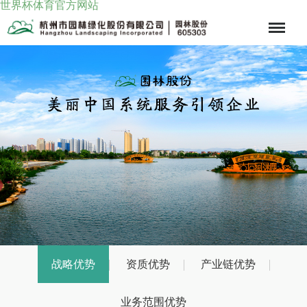
世界杯体育官方网站
Menu
战略优势
资质优势
产业链优势
业务范围优势