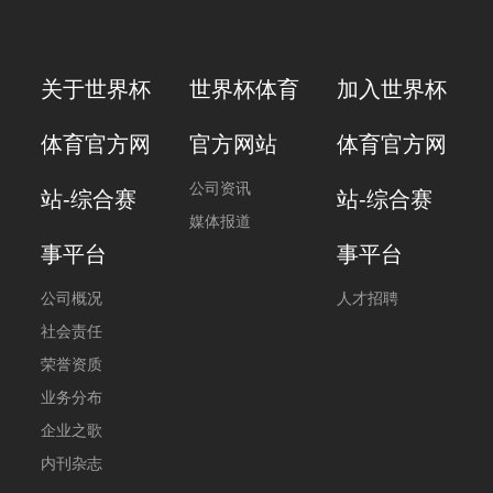
关于世界杯
世界杯体育
加入世界杯
体育官方网
官方网站
体育官方网
公司资讯
站-综合赛
站-综合赛
媒体报道
事平台
事平台
公司概况
人才招聘
社会责任
荣誉资质
业务分布
企业之歌
内刊杂志