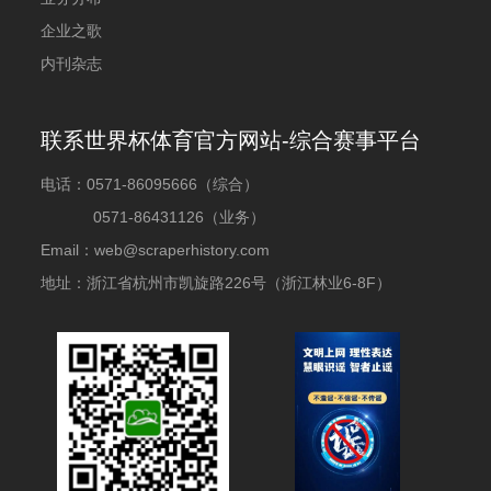
企业之歌
内刊杂志
联系世界杯体育官方网站-综合赛事平台
电话：
0571-86095666（综合）
0571-86431126（业务）
Email：web@scraperhistory.com
地址：浙江省杭州市凯旋路226号（浙江林业6-8F）