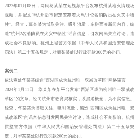
2023年01月08日，网民葛某某在短视频平台发布杭州某地火情现场
视频，并配文“#杭州后市街定安苑着火#杭州2名消防员在火灾中牺
牲”。经查，葛某某为博取关注、吸引流量，东拼西凑新闻内容，编
造“杭州2名消防员在火灾中牺牲”谣言信息，引发网民关注讨论，造
成社会不良影响。杭州上城警方依据《中华人民共和国治安管理处
罚法》第二十五条规定，对颜某某处以行政罚款300元的处罚。
案例二
依法查处华某某编造“西湖区成为杭州唯一双减改革区”网络谣言
2024年1月11日，华某某在某平台发布“西湖区成为杭州唯一双减改
革区”的文章。经向杭州市教育局核实，系混淆概念，为不实信息。
经查，华某某为博取关注、吸引流量，编造“西湖区成为杭州唯一双
减改革区”的谣言信息引发网民关注讨论，造成社会不良影响。杭州
拱墅警方依据《中华人民共和国治安管理处罚法》第二十五条规
定，对华某某处以行政罚款200元的处罚。