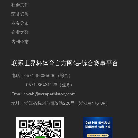
社会责任
荣誉资质
业务分布
企业之歌
内刊杂志
联系世界杯体育官方网站-综合赛事平台
电话：
0571-86095666（综合）
0571-86431126（业务）
Email：web@scraperhistory.com
地址：浙江省杭州市凯旋路226号（浙江林业6-8F）