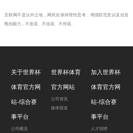
互联网不是法外之地，网民应保持理性思考，增强防范意识及信息
甄别能力，不造谣、不信谣、不传谣。
关于世界杯
世界杯体育
加入世界杯
体育官方网
官方网站
体育官方网
公司资讯
站-综合赛
站-综合赛
媒体报道
事平台
事平台
公司概况
人才招聘